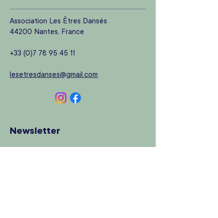
Association Les Êtres Dansés
44200 Nantes, France
+33 (0)7 78 95 45 11
lesetresdanses@gmail.com
Newsletter
Rejoignez notre newsletter pour vous
tenir au courant de toute notre actualité
!
ABONNEZ-VOUS