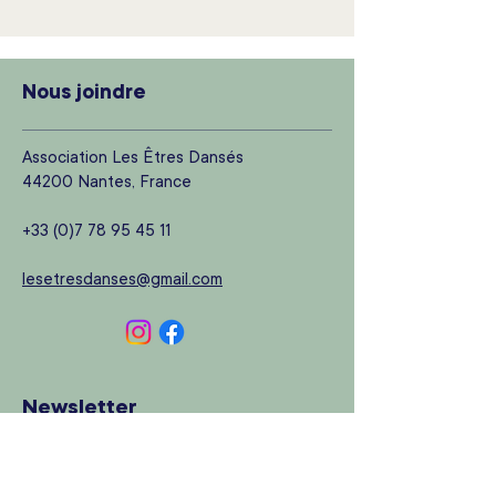
Nous joindre
Association Les Êtres Dansés
44200 Nantes, France
+33 (0)7 78 95 45 11
lesetresdanses@gmail.com
Newsletter
Rejoignez notre newsletter pour vous