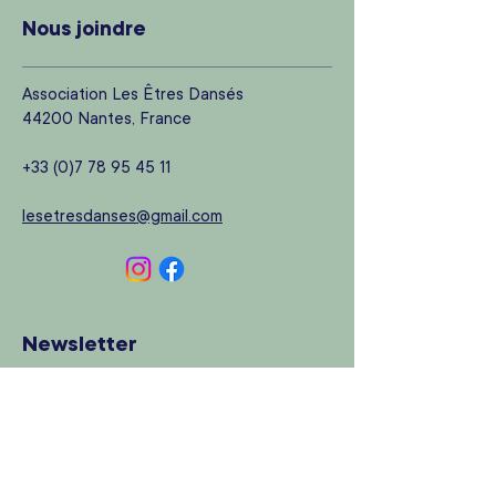
Nous joindre
Association Les Êtres Dansés
44200 Nantes, France
+33 (0)7 78 95 45 11
lesetresdanses@gmail.com
Newsletter
Rejoignez notre newsletter pour vous
tenir au courant de toute notre actualité
!