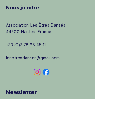
Nous joindre
Association Les Êtres Dansés
44200 Nantes, France
+33 (0)7 78 95 45 11
lesetresdanses@gmail.com
Newsletter
Rejoignez notre newsletter pour vous
tenir au courant de toute notre actualité
!