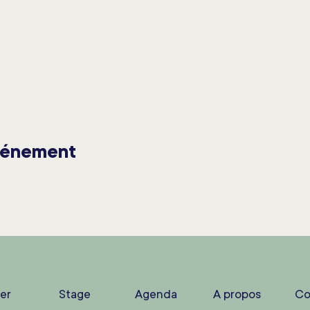
vénement
ier
Stage
Agenda
A propos
Co