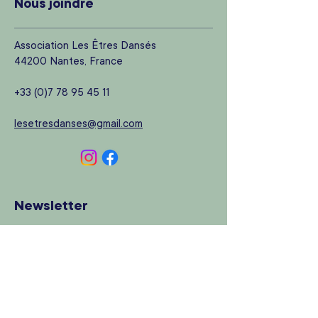
Nous joindre
Association Les Êtres Dansés
44200 Nantes, France
+33 (0)7 78 95 45 11
lesetresdanses@gmail.com
Newsletter
Rejoignez notre newsletter pour vous
tenir au courant de toute notre actualité
!