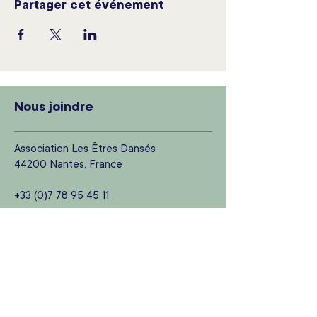
Partager cet événement
Nous joindre
Association Les Êtres Dansés
44200 Nantes, France
+33 (0)7 78 95 45 11
lesetresdanses@gmail.com
Newsletter